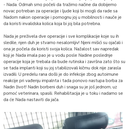
- Nada. Odmah smo počeli da tražimo načine da dobijemo
novac potreban za operacije i ljude koji bi mogli da rade sa
Nadom nakon operacije i pomognu joj u mobilnosti i nauče je
da koristi invalidska kolica koja bi joj bila potrebna.
Nada je preživela dve operacije i sve komplikacije koje su ih
sledile, njen duh je stvarno nesalomljiv! Njeni mišići su ojačali i
ona je počela da koristi svoja kolica. Nažalost sav napredak
koji je Nada imala pao je u vodu posle Nadine poslednje
operacije koja je trebala da bude rutinska i završna zato što su
se tada implanti koji su joj stabilizovali kičmu dok nije zarasla
izvadili. U predelu rana došli je do infekcije zbog autoimune
reakcije pri vađenju impalnta i tada ponovo nastupa borba za
Nadin život! Nadin borbeni duh i snaga su je još jednom, uz
pomoć veterinara, spasili. Rehabilitacija je u toku i nadamo se
da će Nada nastaviti da jača.