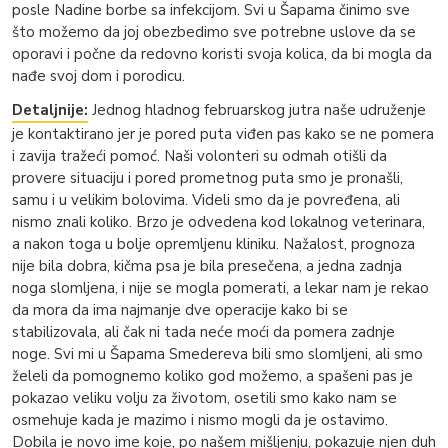
posle Nadine borbe sa infekcijom. Svi u Šapama činimo sve
što možemo da joj obezbedimo sve potrebne uslove da se
oporavi i počne da redovno koristi svoja kolica, da bi mogla da
nađe svoj dom i porodicu.
Detaljnije:
Jednog hladnog februarskog jutra naše udruženje
je kontaktirano jer je pored puta viđen pas kako se ne pomera
i zavija tražeći pomoć. Naši volonteri su odmah otišli da
provere situaciju i pored prometnog puta smo je pronašli,
samu i u velikim bolovima. Videli smo da je povređena, ali
nismo znali koliko. Brzo je odvedena kod lokalnog veterinara,
a nakon toga u bolje opremljenu kliniku. Nažalost, prognoza
nije bila dobra, kičma psa je bila presečena, a jedna zadnja
noga slomljena, i nije se mogla pomerati, a lekar nam je rekao
da mora da ima najmanje dve operacije kako bi se
stabilizovala, ali čak ni tada neće moći da pomera zadnje
noge. Svi mi u Šapama Smedereva bili smo slomljeni, ali smo
želeli da pomognemo koliko god možemo, a spašeni pas je
pokazao veliku volju za životom, osetili smo kako nam se
osmehuje kada je mazimo i nismo mogli da je ostavimo.
Dobila je novo ime koje, po našem mišljenju, pokazuje njen duh