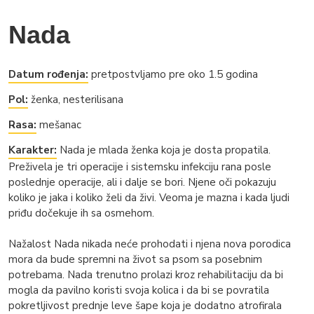
Nada
Datum rođenja:
pretpostvljamo pre oko 1.5 godina
Pol:
ženka, nesterilisana
Rasa:
mešanac
Karakter:
Nada je mlada ženka koja je dosta propatila.
Preživela je tri operacije i sistemsku infekciju rana posle
poslednje operacije, ali i dalje se bori. Njene oči pokazuju
koliko je jaka i koliko želi da živi. Veoma je mazna i kada ljudi
priđu dočekuje ih sa osmehom.
Nažalost Nada nikada neće prohodati i njena nova porodica
mora da bude spremni na život sa psom sa posebnim
potrebama. Nada trenutno prolazi kroz rehabilitaciju da bi
mogla da pavilno koristi svoja kolica i da bi se povratila
pokretljivost prednje leve šape koja je dodatno atrofirala