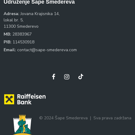
Udruženje Šape Smedereva
Adresa:
Jovana Krajisnika 14,
lokal br. 5,
11300 Smederevo
MB:
28383967
PIB:
114530918
Email:
contact@sape-smedereva.com
© 2024 Šape Smedereva
|
Sva prava zadržana