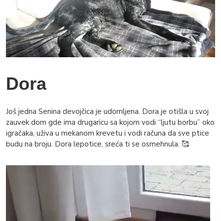
Dora
Još jedna Senina devojčica je udomljena. Dora je otišla u svoj
zauvek dom gde ima drugaricu sa kojom vodi “ljutu borbu” oko
igračaka, uživa u mekanom krevetu i vodi računa da sve ptice
budu na broju. Dora lepotice, sreća ti se osmehnula. 🥰