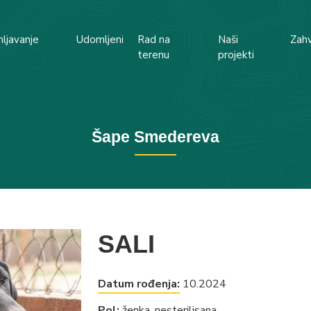
ljavanje
Udomljeni
Rad na
Naši
Zahv
terenu
projekti
Šape Smedereva
SALI
Datum rođenja:
10.2024
Pol:
ženka, nesterilisana