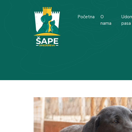
Početna
O
Udom
nama
pasa