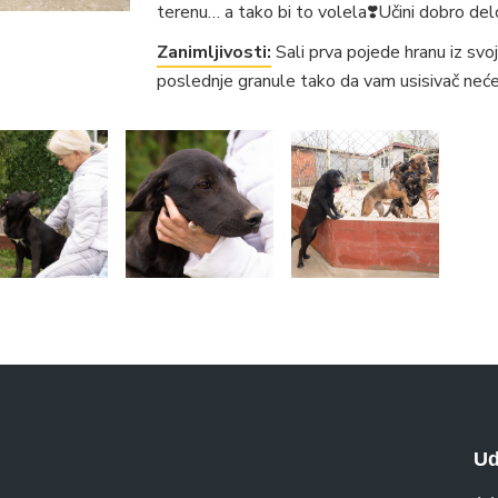
terenu… a tako bi to volela❣️Učini dobro del
Zanimljivosti:
Sali prva pojede hranu iz svoj
poslednje granule tako da vam usisivač neće
Ud