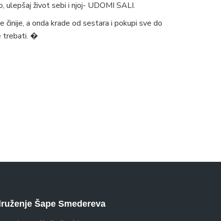
o, ulepšaj život sebi i njoj- UDOMI SALI.
e činije, a onda krade od sestara i pokupi sve do
 trebati. �
ruženje Šape Smedereva