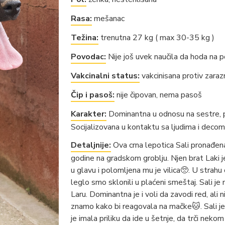
Rasa:
mešanac
Težina:
trenutna 27 kg ( max 30-35 kg )
Povodac:
Nije još uvek naučila da hoda na 
Vakcinalni status:
vakcinisana protiv zaraz
Čip i pasoš:
nije čipovan, nema pasoš
Karakter:
Dominantna u odnosu na sestre, po
Socijalizovana u kontaktu sa ljudima i decom
Detaljnije:
Ova crna lepotica Sali pronađen
godine na gradskom groblju. Njen brat Laki
u glavu i polomljena mu je vilica🥺. U strah
leglo smo sklonili u plaćeni smeštaj. Sali je 
Laru. Dominantna je i voli da zavodi red, ali 
znamo kako bi reagovala na mačke🐱. Sali je
je imala priliku da ide u šetnje, da trči ne