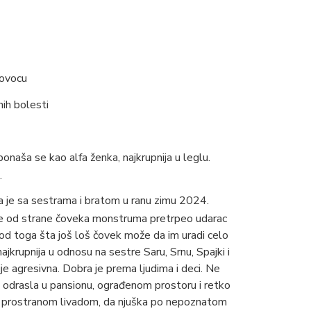
povocu
nih bolesti
naša se kao alfa ženka, najkrupnija u leglu.
.
a je sa sestrama i bratom u ranu zimu 2024.
 je od strane čoveka monstruma pretrpeo udarac
u od toga šta još loš čovek može da im uradi celo
najkrupnija u odnosu na sestre Saru, Srnu, Spajki i
nije agresivna. Dobra je prema ljudima i deci. Ne
 odrasla u pansionu, ograđenom prostoru i retko
kom prostranom livadom, da njuška po nepoznatom